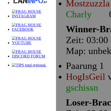
Mostzuzzl
Charly
0 
Winner-Bra
Zeit: 03:00
Map: unbek
Paarung 1
HogIsGeil
gschissn
0
Loser-Brac