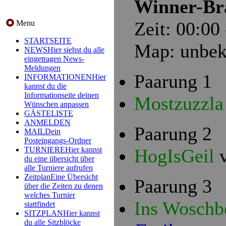
Winner-Bra
Zeit: 00:00
Menu
STARTSEITE
Map: unbek
NEWS
Hier siehst du alle
eingetragen News-
Meldungen
Paarung 1
INFORMATIONEN
Hier
kannst du die
Informationseite deinen
Mostzuzzl
Wünschen anpassen
GÄSTELISTE
ANMELDEN
Paarung 2
MAIL
Dein
Posteingangs-Ordner
HogIsGeil
TURNIERE
Hier kannst
du eine übersicht über
alle Turniere aufrufen
Zeitplan
Eine Übersicht
Paarung 3
über die Zeiten zu denen
welches Turnier
Ins Woschb
stattfindet
SITZPLAN
Hier kannst
du alle Sitzblöcke