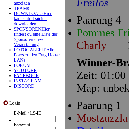
Freilos
anzeigen
TEAMs
DOWNLOADs
Hier
Paarung 4
kannst du Dateien
downloaden
Pommes Fr
SPONSOREN
Hier
findest du eine Liste der
Sponsoren dieser
Charly
1 
Veranstaltung
FOTOGALERIE
Alle
Fotos zu den Frag House
Winner-Bra
LANs
FORUM
YOUTUBE
Zeit: 01:00
FACEBOOK
INSTAGRAM
Map: unbek
DISCORD
Paarung 1
Login
E-Mail / LS-ID
Mostzuzzl
Passwort