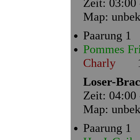
Zeit: 03:00
Map: unbek
Paarung 1
Pommes Fr
Charly
1 
Loser-Brac
Zeit: 04:00
Map: unbek
Paarung 1