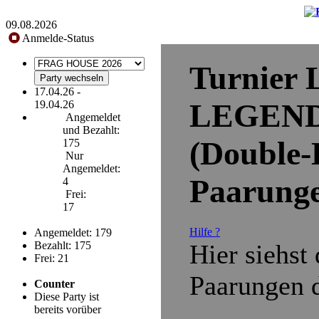
09.08.2026
Anmelde-Status
Turnier
17.04.26 -
LEGENDS
19.04.26
Angemeldet
und Bezahlt:
(Double-
175
Nur
Angemeldet:
Paarung
4
Frei:
17
Hilfe ?
Angemeldet: 179
Hier siehst 
Bezahlt: 175
Frei: 21
Paarungen d
Counter
Diese Party ist
bereits vorüber