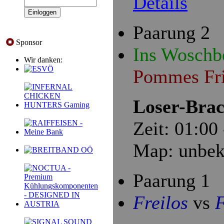
Details
Paarung 2
Sponsor
Ins Woschb
Wir danken:
Pommes Fr
Loser-Brac
Zeit: 01:00
Map: unbek
Paarung 1
Freilos
vs
F