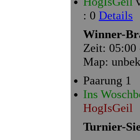
HogIsGeil
: 0
Details
Winner-Bra
Zeit: 05:00
Map: unbek
Paarung 1
Ins Woschb
HogIsGeil
Turnier-Si