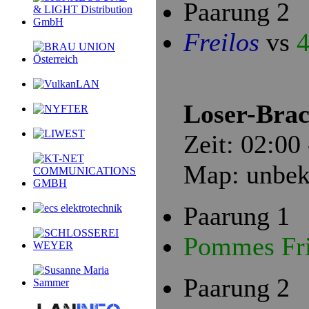
Paarung 2
Freilos
vs
4
Loser-Brac
Zeit: 02:00
Map: unbek
Paarung 1
Pommes Fr
Paarung 2