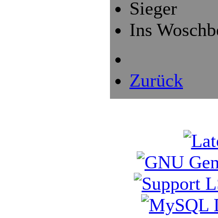
Sieger
Ins Woschb
Zurück