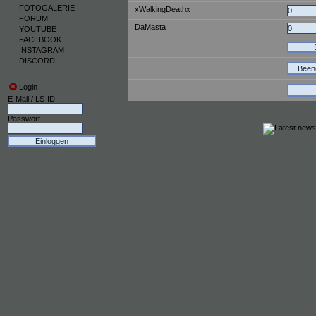
FOTOGALERIE
xWalkingDeathx
FORUM
DaMasta
YOUTUBE
FACEBOOK
INSTAGRAM
DISCORD
Been
Login
E-Mail / LS-ID
Passwort