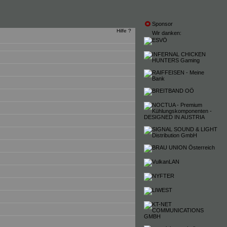
Sponsor
Hilfe ?
Wir danken: