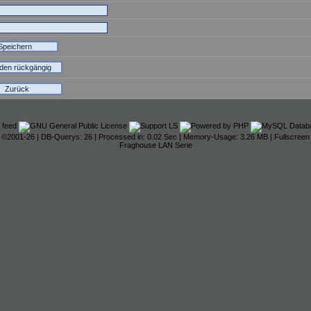
den rückgängig
Zurück
©2001-26
| DB-Querys: 26 | Processed in: 0.02 Sec | Memory-Usage: 3.26 MB |
Fullscreen
Fraghouse LAN Serie