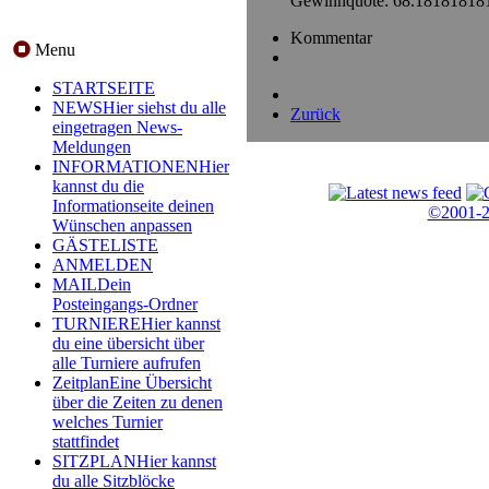
Gewinnquote: 68.1818181
Kommentar
Menu
STARTSEITE
NEWS
Hier siehst du alle
Zurück
eingetragen News-
Meldungen
INFORMATIONEN
Hier
kannst du die
Informationseite deinen
©2001-
Wünschen anpassen
GÄSTELISTE
ANMELDEN
MAIL
Dein
Posteingangs-Ordner
TURNIERE
Hier kannst
du eine übersicht über
alle Turniere aufrufen
Zeitplan
Eine Übersicht
über die Zeiten zu denen
welches Turnier
stattfindet
SITZPLAN
Hier kannst
du alle Sitzblöcke