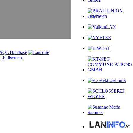
 |
Fullscreen