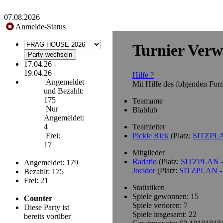
07.08.2026
Anmelde-Status
Turnier Verw
17.04.26 -
19.04.26
Hilfe ?
Angemeldet
Mit Hilfe des folgenden Form
und Bezahlt:
175
Teamame
Nur
Blablub
Angemeldet:
Teamleiter
4
Pickle Rick
(Platz:
SITZPLA
Frei:
17
Mitglieder
Radatio
(Platz:
SITZPLAN -
Angemeldet: 179
Joeldor
(Platz:
SITZPLAN - 
Bezahlt: 175
Frei: 21
Statistiken
Spiele gewonnen: 15
Counter
Spiele verloren: 7
Diese Party ist
Spiele insgesamt: 22
bereits vorüber