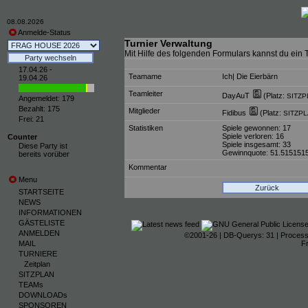
08.08.2026
Anmelde-Status
Turnier Verwaltung
Mit Hilfe des folgenden Formulars kannst du ein T
17.04.26 -
Teamame
Ich| Die Eierbärn
19.04.26
Teamleiter
DayAuT
(Platz:
SITZP
Angemeldet: 179
Bezahlt: 175
Mitglieder
Fidibus
(Platz:
SITZPL
Frei: 21
Statistiken
Spiele gewonnen: 17
Spiele verloren: 16
Counter
Spiele insgesamt: 33
Diese Party ist
Gewinnquote: 51.51515
bereits vorüber
Kommentar
Menu
Zurück
STARTSEITE
NEWS
INFORMATIONEN
GÄSTELISTE
ANMELDEN
©2001-26
| DB-Querys: 31 | Process
MAIL
F
TURNIERE
Zeitplan
SITZPLAN
TEAMs
DOWNLOADs
SPONSOREN