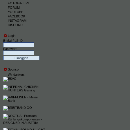
FOTOGALERIE
FORUM
YOUTUBE
FACEBOOK
INSTAGRAM
DISCORD
Login
E-Mail / LS-ID
Passwort
Sponsor
Wir danken: