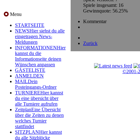
Spiele insgesamt: 16
Gewinnquote: 56.25%
Menu
Kommentar
STARTSEITE
NEWS
Hier siehst du alle
eingetragen News-
Meldungen
Zurück
INFORMATIONEN
Hier
kannst du die
Informationseite deinen
Wünschen anpassen
GÄSTELISTE
©2001-
ANMELDEN
MAIL
Dein
Posteingangs-Ordner
TURNIERE
Hier kannst
du eine übersicht über
alle Turniere aufrufen
Zeitplan
Eine Übersicht
über die Zeiten zu denen
welches Turnier
stattfindet
SITZPLAN
Hier kannst
du alle Sitzblöcke