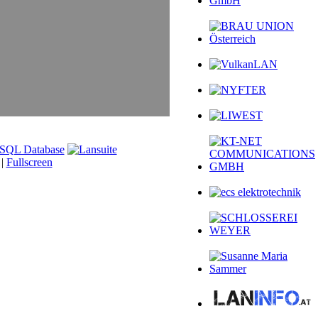
 |
Fullscreen