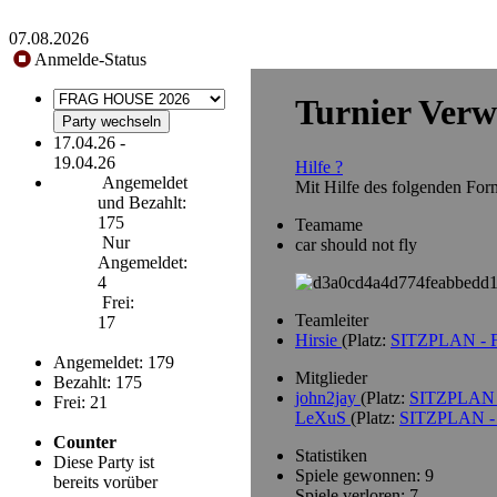
07.08.2026
Anmelde-Status
Turnier Verw
17.04.26 -
19.04.26
Hilfe ?
Angemeldet
Mit Hilfe des folgenden Form
und Bezahlt:
175
Teamame
Nur
car should not fly
Angemeldet:
4
Frei:
Teamleiter
17
Hirsie
(Platz:
SITZPLAN - F
Angemeldet: 179
Mitglieder
Bezahlt: 175
john2jay
(Platz:
SITZPLAN -
Frei: 21
LeXuS
(Platz:
SITZPLAN - 
Counter
Statistiken
Diese Party ist
Spiele gewonnen: 9
bereits vorüber
Spiele verloren: 7