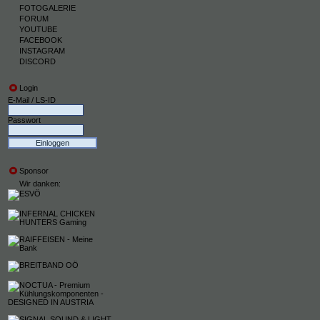
FOTOGALERIE
FORUM
YOUTUBE
FACEBOOK
INSTAGRAM
DISCORD
Login
E-Mail / LS-ID
Passwort
Sponsor
Wir danken: