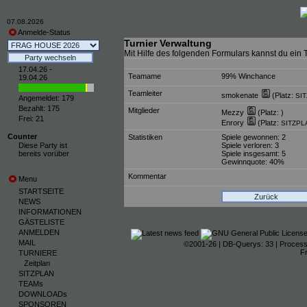
07.08.2026
Anmelde-Status
Turnier Verwaltung
Mit Hilfe des folgenden Formulars kannst du ein T
17.04.26 -
Teamame
99% Winchance
19.04.26
Teamleiter
smokenate
(Platz:
SIT
Angemeldet: 179
Bezahlt: 175
Mitglieder
Mezzy
(Platz: )
Frei: 21
Enrory
(Platz:
SITZPLA
Counter
Statistiken
Spiele gewonnen: 2
Diese Party ist
Spiele verloren: 3
bereits vorüber
Spiele insgesamt: 5
Gewinnquote: 40%
Kommentar
Menu
STARTSEITE
Zurück
NEWS
INFORMATIONEN
GÄSTELISTE
ANMELDEN
MAIL
©2001-26
| DB-Querys: 33 | Process
F
TURNIERE
Zeitplan
SITZPLAN
TEAMs
DOWNLOADs
SPONSOREN