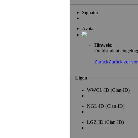
Signatur
Avatar
Hinweis:
Du bist nicht eingelogg
Zurück
Zurück zur vor
Ligen
WWCL-ID (Clan-ID)
NGL-ID (Clan-ID)
LGZ-ID (Clan-ID)