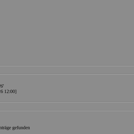
26
'
26 12:00]
nträge gefunden