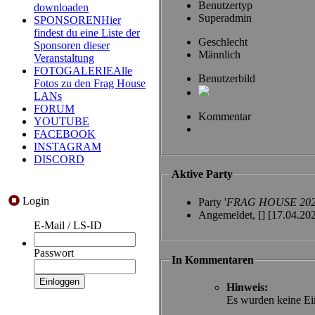
Benutzertyp
downloaden
Superadmin
SPONSOREN
Hier
findest du eine Liste der
Geschlecht
Sponsoren dieser
Männlich
Veranstaltung
FOTOGALERIE
Alle
Benutzerbild
Fotos zu den Frag House
LANs
FORUM
Kommentar
YOUTUBE
FACEBOOK
INSTAGRAM
DISCORD
Aktive Party
Login
Party '
FRAG HOUSE 20
Angemeldet,
[]
[17.04.20
E-Mail / LS-ID
Passwort
In Kommentaren
Hinweis:
Es wurden keine Ei