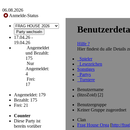
06.08.2026
Anmelde-Status
Benutzerdetai
17.04.26 -
19.04.26
Hilfe ?
Angemeldet
Hier findest du alle Details
und Bezahlt:
175
Spieler
Nur
Lesezeichen
Angemeldet:
Sonstiges
4
Partys
Frei:
Turniere
17
Benutzername
(litzoZoid) [2]
Angemeldet: 179
Bezahlt: 175
Benutzergruppe
Frei: 21
Keiner Gruppe zugeordnet
Counter
Clan
Diese Party ist
Frag House Orga
[
http://fra
bereits vorüber