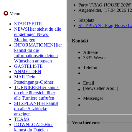
Party '
FRAG HOUSE 2026
'
Angemeldet,
[17.04.2026 12
Menu
Sitzplatz
STARTSEITE
SITZPLAN - Frag House L
NEWS
Hier siehst du alle
eingetragen News-
Meldungen
Kontakt
INFORMATIONEN
Hier
kannst du die
Adresse
Informationseite deinen
3335 Weyer
Wünschen anpassen
GÄSTELISTE
Telefon
ANMELDEN
MAIL
Dein
Posteingangs-Ordner
Email
TURNIERE
Hier kannst
[Newsletter-Abo:
]
du eine übersicht über
alle Turniere aufrufen
Messenger
SITZPLAN
Hier kannst
du alle Sitzblöcke
anzeigen
TEAMs
Verschiedenes
DOWNLOADs
Hier
kannst du Dateien