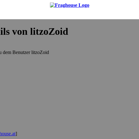
ls von litzoZoid
 zu dem Benutzer litzoZoid
ghouse.at
]